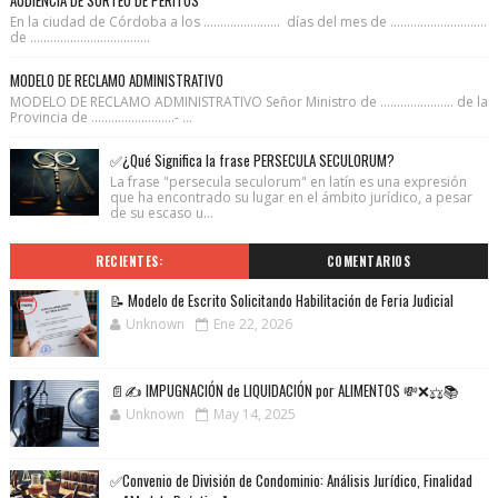
AUDIENCIA DE SORTEO DE PERITOS
En la ciudad de Córdoba a los ....................... días del mes de .............................
de ....................................
MODELO DE RECLAMO ADMINISTRATIVO
MODELO DE RECLAMO ADMINISTRATIVO Señor Ministro de ...................... de la
Provincia de .........................- ...
✅¿Qué Significa la frase PERSECULA SECULORUM?
La frase "persecula seculorum" en latín es una expresión
que ha encontrado su lugar en el ámbito jurídico, a pesar
de su escaso u...
RECIENTES:
COMENTARIOS
📝 Modelo de Escrito Solicitando Habilitación de Feria Judicial
Unknown
Ene 22, 2026
📄✍️ IMPUGNACIÓN de LIQUIDACIÓN por ALIMENTOS 💸❌⚖️📚
Unknown
May 14, 2025
✅Convenio de División de Condominio: Análisis Jurídico, Finalidad