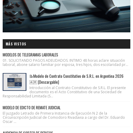
MÁS VISTOS
MODELOS DE TELEGRAMAS LABORALES
01. SOLICITANDO PAGOS ADEUDADOS. INTIMO 48 horas aclare situación
laboral, abone salario familiar por esposa, tres hijos, dos escolaridad pr...
📝Modelo de Contrato Constitutivo de S.R.L. en Argentina 2026
🇦🇷 [Descargable]
Introducción al Contrato Constitutivo de S.R.L. El presente
documento es el Acto Constitutivo de una Sociedad de
Responsabilidad Limitada (S...
MODELO DE EDICTO DE REMATE JUDICIAL
El juzgado Letrado de Primera Instancia de Ejecución N 2 de la
Circunscripción Judicial de Comodoro Rivadavia a cargo del Dr. Eduardo
Oscar ...