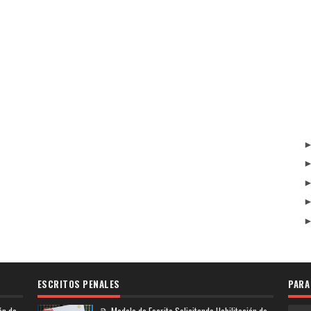
ESCRITOS PENALES
PARA
ón de
📝 Modelo de Escrito Solicitando Habilitación de