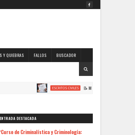
 Y QUIEBRAS
FALLOS
BUSCADOR
📝 Modelo de Escrito Solicitando Habilitac
ESCRITOS CIVILES
ENTRADA DESTACADA
Curso de Criminalística y Criminología: