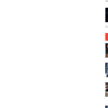
de 
lu