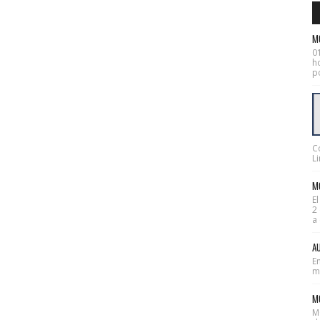
M
0
ho
po
C
Li
MO
E
2
a 
AU
En
mes
M
M