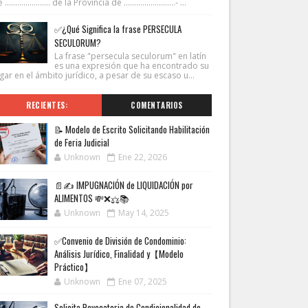
...................... de la Provincia de .........................- ...
✅¿Qué Significa la frase PERSECULA
SECULORUM?
La frase "persecula seculorum" en latín
es una expresión que ha encontrado su
gar en el ámbito jurídico, a pesar de su escaso u...
RECIENTES:
COMENTARIOS
📝 Modelo de Escrito Solicitando Habilitación
de Feria Judicial
Unknown
Ene 22, 2026
📄✍️ IMPUGNACIÓN de LIQUIDACIÓN por
ALIMENTOS 💸❌⚖️📚
Unknown
May 14, 2025
✅Convenio de División de Condominio:
Análisis Jurídico, Finalidad y【Modelo
Práctico】
Unknown
Ene 07, 2025
Solicita Revocatoria de Condicionalidad de