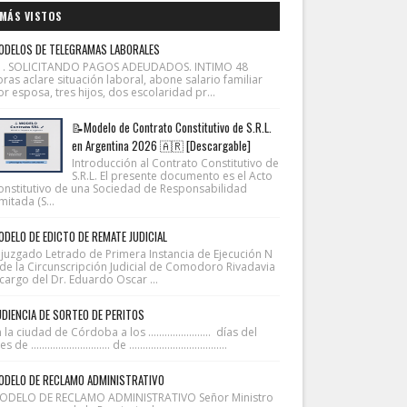
MÁS VISTOS
ODELOS DE TELEGRAMAS LABORALES
1. SOLICITANDO PAGOS ADEUDADOS. INTIMO 48
ras aclare situación laboral, abone salario familiar
r esposa, tres hijos, dos escolaridad pr...
📝Modelo de Contrato Constitutivo de S.R.L.
en Argentina 2026 🇦🇷 [Descargable]
Introducción al Contrato Constitutivo de
S.R.L. El presente documento es el Acto
onstitutivo de una Sociedad de Responsabilidad
mitada (S...
DELO DE EDICTO DE REMATE JUDICIAL
l juzgado Letrado de Primera Instancia de Ejecución N
 de la Circunscripción Judicial de Comodoro Rivadavia
cargo del Dr. Eduardo Oscar ...
DIENCIA DE SORTEO DE PERITOS
 la ciudad de Córdoba a los ....................... días del
 de ............................. de ....................................
ODELO DE RECLAMO ADMINISTRATIVO
ODELO DE RECLAMO ADMINISTRATIVO Señor Ministro