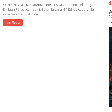
¡
CONVENIO DE HONORARIOS PROFESIONALES Entre el abogado
Dr. Juan Pérez, con domicilio en la casa N.º 123 ubicada en la
¡B
calle San Martín 456 de...
10
fo
Leer Más