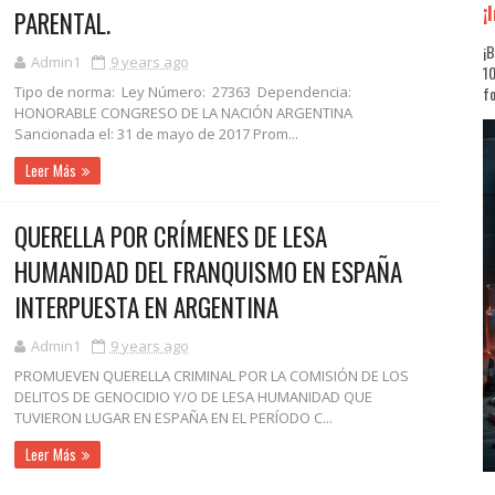
¡
PARENTAL.
¡B
Admin1
9 years ago
10
Tipo de norma: Ley Número: 27363 Dependencia:
fo
HONORABLE CONGRESO DE LA NACIÓN ARGENTINA
Sancionada el: 31 de mayo de 2017 Prom...
Leer Más
QUERELLA POR CRÍMENES DE LESA
HUMANIDAD DEL FRANQUISMO EN ESPAÑA
INTERPUESTA EN ARGENTINA
Admin1
9 years ago
PROMUEVEN QUERELLA CRIMINAL POR LA COMISIÓN DE LOS
DELITOS DE GENOCIDIO Y/O DE LESA HUMANIDAD QUE
TUVIERON LUGAR EN ESPAÑA EN EL PERÍODO C...
Leer Más