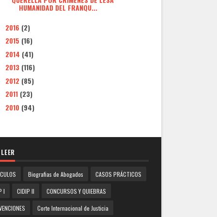
HUMANIDAD DEL FRANQU...
2016
(2)
►
2015
(16)
►
2014
(41)
►
2013
(116)
►
2012
(85)
►
2011
(23)
►
2010
(94)
►
 LEER
ICULOS
Biografias de Abogados
CASOS PRÁCTICOS
P I
CIDIP II
CONCURSOS Y QUIEBRAS
VENCIONES
Corte Internacional de Justicia