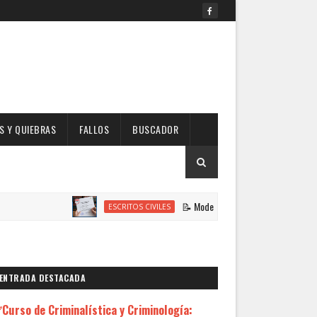
 Y QUIEBRAS
FALLOS
BUSCADOR
📝 Modelo de Escrito Solicitando Habilitación
ESCRITOS CIVILES
ENTRADA DESTACADA
Curso de Criminalística y Criminología: