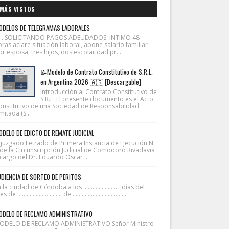
MÁS VISTOS
ODELOS DE TELEGRAMAS LABORALES
1. SOLICITANDO PAGOS ADEUDADOS. INTIMO 48
ras aclare situación laboral, abone salario familiar
r esposa, tres hijos, dos escolaridad pr...
📝Modelo de Contrato Constitutivo de S.R.L.
en Argentina 2026 🇦🇷 [Descargable]
Introducción al Contrato Constitutivo de
S.R.L. El presente documento es el Acto
onstitutivo de una Sociedad de Responsabilidad
mitada (S...
DELO DE EDICTO DE REMATE JUDICIAL
l juzgado Letrado de Primera Instancia de Ejecución N
 de la Circunscripción Judicial de Comodoro Rivadavia
cargo del Dr. Eduardo Oscar ...
DIENCIA DE SORTEO DE PERITOS
 la ciudad de Córdoba a los ....................... días del
 de ............................. de ....................................
ODELO DE RECLAMO ADMINISTRATIVO
ODELO DE RECLAMO ADMINISTRATIVO Señor Ministro