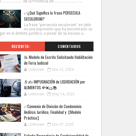
...................... de la Provincia de .........................- ...
✅¿Qué Significa la frase PERSECULA
SECULORUM?
La frase "persecula seculorum" en latín
es una expresión que ha encontrado su
gar en el ámbito jurídico, a pesar de su escaso u...
RECIENTES:
COMENTARIOS
📝 Modelo de Escrito Solicitando Habilitación
de Feria Judicial
Unknown
Ene 22, 2026
📄✍️ IMPUGNACIÓN de LIQUIDACIÓN por
ALIMENTOS 💸❌⚖️📚
Unknown
May 14, 2025
✅Convenio de División de Condominio:
Análisis Jurídico, Finalidad y【Modelo
Práctico】
Unknown
Ene 07, 2025
Solicita Revocatoria de Condicionalidad de