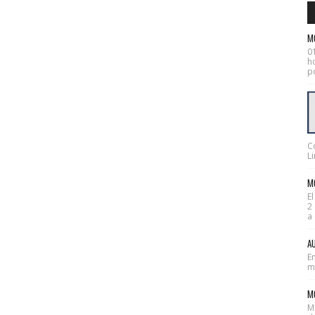
M
0
ho
po
C
Li
MO
E
2
a 
AU
En
mes
M
M