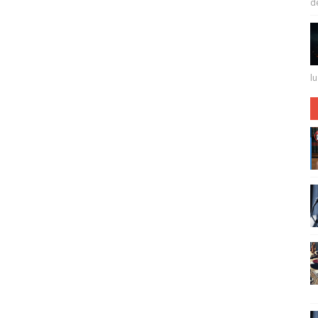
de 
lu