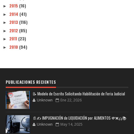
2015
(16)
►
2014
(41)
►
2013
(116)
►
2012
(85)
►
2011
(23)
►
2010
(94)
►
PUBLICACIONES RECIENTES
📝 Modelo de Escrito Solicitando Habilitación de Feria Judicial
Unknown
Ene 22, 2026
📄✍️ IMPUGNACIÓN de LIQUIDACIÓN por ALIMENTOS 💸❌⚖️📚
Unknown
May 14, 2025