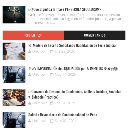
✅¿Qué Significa la frase PERSECULA SECULORUM?
La frase "persecula seculorum" en latín es una expresión
que ha encontrado su lugar en el ámbito jurídico, a pesar
de su escaso u...
RECIENTES:
COMENTARIOS
📝 Modelo de Escrito Solicitando Habilitación de Feria Judicial
Unknown
Ene 22, 2026
📄✍️ IMPUGNACIÓN de LIQUIDACIÓN por ALIMENTOS 💸❌⚖️📚
Unknown
May 14, 2025
✅Convenio de División de Condominio: Análisis Jurídico, Finalidad
y【Modelo Práctico】
Unknown
Ene 07, 2025
Solicita Revocatoria de Condicionalidad de Pena
Unknown
Sept 01, 2024