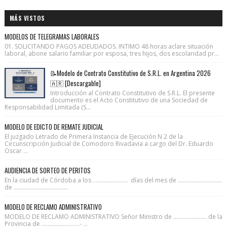
MÁS VISTOS
MODELOS DE TELEGRAMAS LABORALES
01. SOLICITANDO PAGOS ADEUDADOS. INTIMO 48 horas aclare situación
laboral, abone salario familiar por esposa, tres hijos, dos escolaridad pr...
📝Modelo de Contrato Constitutivo de S.R.L. en Argentina 2026
🇦🇷 [Descargable]
Introducción al Contrato Constitutivo de S.R.L. El presente
documento es el Acto Constitutivo de una Sociedad de
Responsabilidad Limitada (S...
MODELO DE EDICTO DE REMATE JUDICIAL
El juzgado Letrado de Primera Instancia de Ejecución N 2 de la
Circunscripción Judicial de Comodoro Rivadavia a cargo del Dr. Eduardo
Oscar ...
AUDIENCIA DE SORTEO DE PERITOS
En la ciudad de Córdoba a los ....................... días del mes de .............................
de ....................................
MODELO DE RECLAMO ADMINISTRATIVO
MODELO DE RECLAMO ADMINISTRATIVO Señor Ministro de ...................... de la
Provincia de .........................- ...