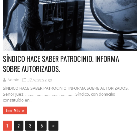
SÍNDICO HACE SABER PATROCINIO. INFORMA
SOBRE AUTORIZADOS.
Admin
12 years ago
SÍNDICO HACE SABER PATROCINIO. INFORMA SOBRE AUTORIZADOS.
Señor Juez: ……………………………………, Síndico, con domicilio
constituído en...
Leer Más
1
2
3
5