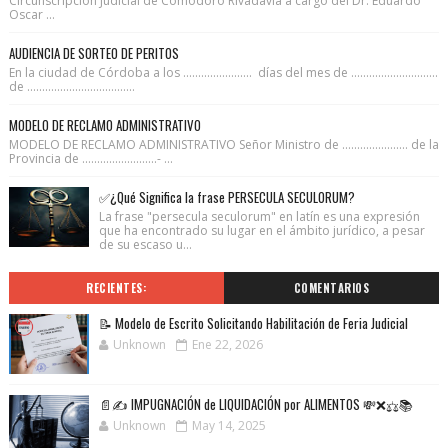
Circunscripción Judicial de Comodoro Rivadavia a cargo del Dr. Eduardo
Oscar ...
AUDIENCIA DE SORTEO DE PERITOS
En la ciudad de Córdoba a los ....................... días del mes de .............................
de ....................................
MODELO DE RECLAMO ADMINISTRATIVO
MODELO DE RECLAMO ADMINISTRATIVO Señor Ministro de ...................... de la
Provincia de .........................- ...
✅¿Qué Significa la frase PERSECULA SECULORUM?
La frase "persecula seculorum" en latín es una expresión
que ha encontrado su lugar en el ámbito jurídico, a pesar
de su escaso u...
RECIENTES:
COMENTARIOS
📝 Modelo de Escrito Solicitando Habilitación de Feria Judicial
Unknown
Ene 22, 2026
📄✍️ IMPUGNACIÓN de LIQUIDACIÓN por ALIMENTOS 💸❌⚖️📚
Unknown
May 14, 2025