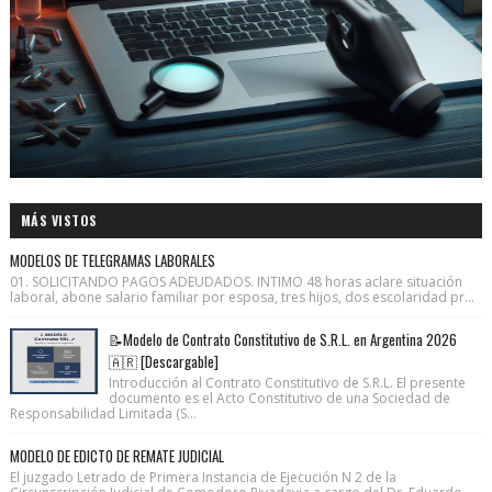
MÁS VISTOS
MODELOS DE TELEGRAMAS LABORALES
01. SOLICITANDO PAGOS ADEUDADOS. INTIMO 48 horas aclare situación
laboral, abone salario familiar por esposa, tres hijos, dos escolaridad pr...
📝Modelo de Contrato Constitutivo de S.R.L. en Argentina 2026
🇦🇷 [Descargable]
Introducción al Contrato Constitutivo de S.R.L. El presente
documento es el Acto Constitutivo de una Sociedad de
Responsabilidad Limitada (S...
MODELO DE EDICTO DE REMATE JUDICIAL
El juzgado Letrado de Primera Instancia de Ejecución N 2 de la