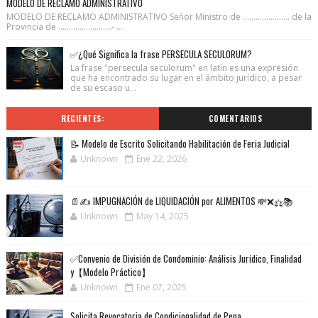
MODELO DE RECLAMO ADMINISTRATIVO
MODELO DE RECLAMO ADMINISTRATIVO Señor Ministro de ...................... de la
Provincia de .........................- ...
✅¿Qué Significa la frase PERSECULA SECULORUM?
La frase "persecula seculorum" en latín es una expresión
que ha encontrado su lugar en el ámbito jurídico, a pesar
de su escaso u...
RECIENTES:
COMENTARIOS
📝 Modelo de Escrito Solicitando Habilitación de Feria Judicial
Unknown
Ene 22, 2026
📄✍️ IMPUGNACIÓN de LIQUIDACIÓN por ALIMENTOS 💸❌⚖️📚
Unknown
May 14, 2025
✅Convenio de División de Condominio: Análisis Jurídico, Finalidad
y【Modelo Práctico】
Unknown
Ene 07, 2025
Solicita Revocatoria de Condicionalidad de Pena