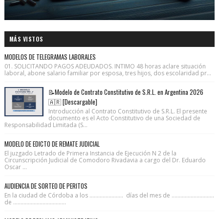
MÁS VISTOS
MODELOS DE TELEGRAMAS LABORALES
01. SOLICITANDO PAGOS ADEUDADOS. INTIMO 48 horas aclare situación
laboral, abone salario familiar por esposa, tres hijos, dos escolaridad pr...
📝Modelo de Contrato Constitutivo de S.R.L. en Argentina 2026
🇦🇷 [Descargable]
Introducción al Contrato Constitutivo de S.R.L. El presente
documento es el Acto Constitutivo de una Sociedad de
Responsabilidad Limitada (S...
MODELO DE EDICTO DE REMATE JUDICIAL
El juzgado Letrado de Primera Instancia de Ejecución N 2 de la
Circunscripción Judicial de Comodoro Rivadavia a cargo del Dr. Eduardo
Oscar ...
AUDIENCIA DE SORTEO DE PERITOS
En la ciudad de Córdoba a los ....................... días del mes de .............................
de ....................................