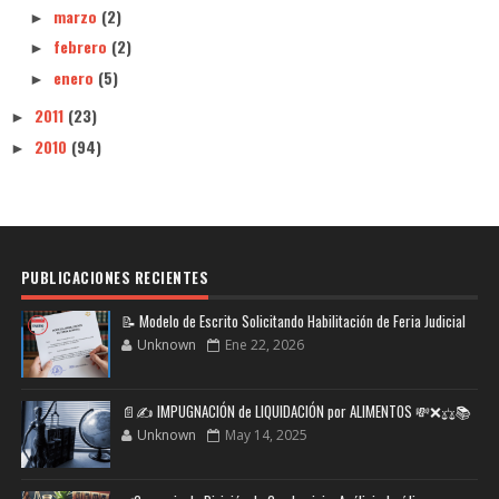
marzo
(2)
►
febrero
(2)
►
enero
(5)
►
2011
(23)
►
2010
(94)
►
PUBLICACIONES RECIENTES
📝 Modelo de Escrito Solicitando Habilitación de Feria Judicial
Unknown
Ene 22, 2026
📄✍️ IMPUGNACIÓN de LIQUIDACIÓN por ALIMENTOS 💸❌⚖️📚
Unknown
May 14, 2025