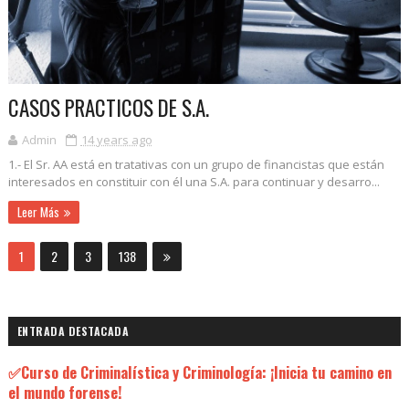
CASOS PRACTICOS DE S.A.
Admin
14 years ago
1.- El Sr. AA está en tratativas con un grupo de financistas que están
interesados en constituir con él una S.A. para continuar y desarro...
Leer Más
1
2
3
138
ENTRADA DESTACADA
✅Curso de Criminalística y Criminología: ¡Inicia tu camino en
el mundo forense!