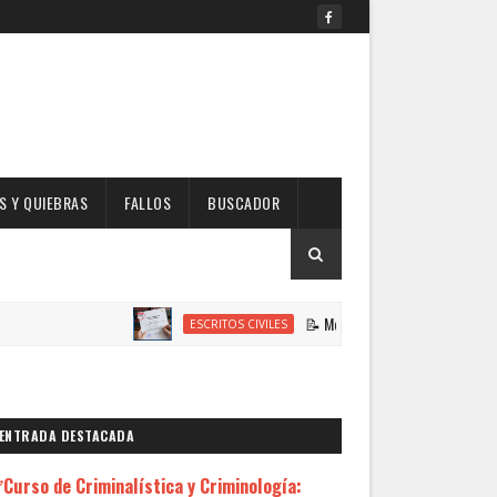
 Y QUIEBRAS
FALLOS
BUSCADOR
📝 Modelo de Escrito Solicitando Habilita
ESCRITOS CIVILES
ENTRADA DESTACADA
Curso de Criminalística y Criminología: