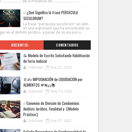
...................... de la Provincia de .........................- ...
✅¿Qué Significa la frase PERSECULA
SECULORUM?
La frase "persecula seculorum" en latín
es una expresión que ha encontrado su
gar en el ámbito jurídico, a pesar de su escaso u...
RECIENTES:
COMENTARIOS
📝 Modelo de Escrito Solicitando Habilitación
de Feria Judicial
Unknown
Ene 22, 2026
📄✍️ IMPUGNACIÓN de LIQUIDACIÓN por
ALIMENTOS 💸❌⚖️📚
Unknown
May 14, 2025
✅Convenio de División de Condominio:
Análisis Jurídico, Finalidad y【Modelo
Práctico】
Unknown
Ene 07, 2025
Solicita Revocatoria de Condicionalidad de