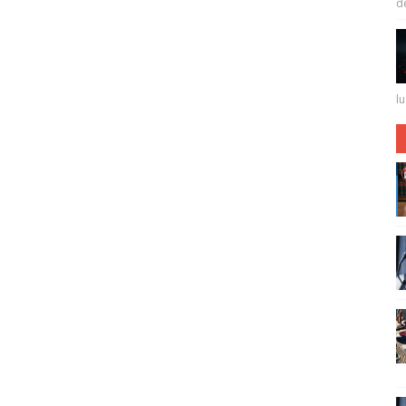
de 
lu