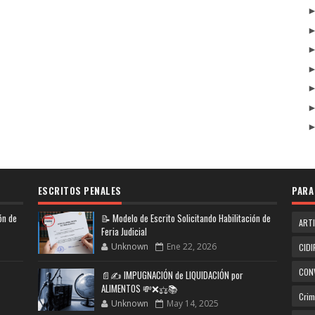
ESCRITOS PENALES
PARA
ón de
📝 Modelo de Escrito Solicitando Habilitación de
ART
Feria Judicial
Unknown
Ene 22, 2026
CIDI
CON
📄✍️ IMPUGNACIÓN de LIQUIDACIÓN por
ALIMENTOS 💸❌⚖️📚
Crim
Unknown
May 14, 2025