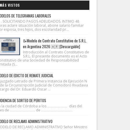
MÁS VISTOS
ODELOS DE TELEGRAMAS LABORALES
1. SOLICITANDO PAGOS ADEUDADOS. INTIMO 48
ras aclare situación laboral, abone salario familiar
r esposa, tres hijos, dos escolaridad pr...
📝Modelo de Contrato Constitutivo de S.R.L.
en Argentina 2026 🇦🇷 [Descargable]
Introducción al Contrato Constitutivo de
S.R.L. El presente documento es el Acto
onstitutivo de una Sociedad de Responsabilidad
mitada (S...
DELO DE EDICTO DE REMATE JUDICIAL
l juzgado Letrado de Primera Instancia de Ejecución N
 de la Circunscripción Judicial de Comodoro Rivadavia
cargo del Dr. Eduardo Oscar ...
DIENCIA DE SORTEO DE PERITOS
 la ciudad de Córdoba a los ....................... días del
 de ............................. de ....................................
ODELO DE RECLAMO ADMINISTRATIVO
ODELO DE RECLAMO ADMINISTRATIVO Señor Ministro