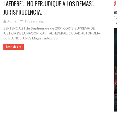
LAEDERE", "NO PERJUDIQUE A LOS DEMAS".
¡
JURISPRUDENCIA.
¡B
10
Admin
11 years ago
fo
SENTENCIA 21 de Septiembre de 2004 CORTE SUPREMA DE
JUSTICIA DE LA NACION. CAPITAL FEDERAL, CIUDAD AUTÓNOMA
DE BUENOS AIRES Magistrados: Vo...
Leer Más