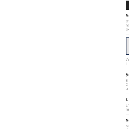
M
0
ho
po
C
Li
MO
E
2
a 
AU
En
mes
M
M