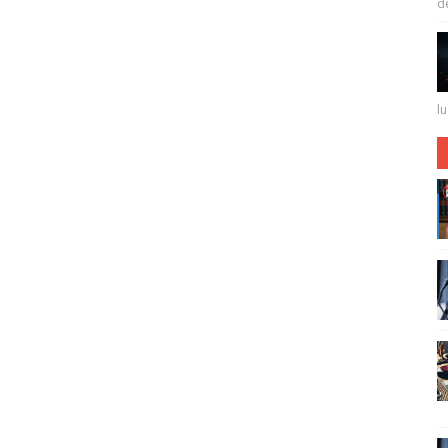
de 
lu