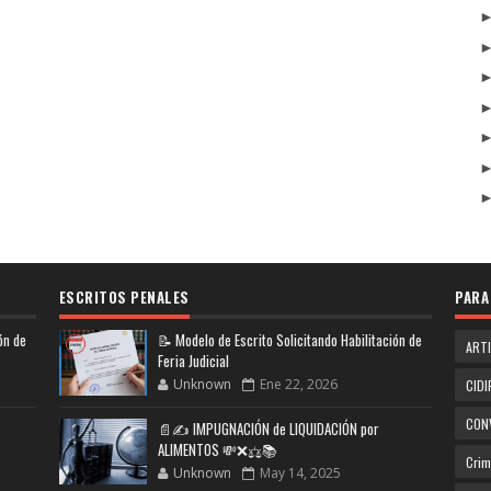
ESCRITOS PENALES
PARA
ón de
📝 Modelo de Escrito Solicitando Habilitación de
ART
Feria Judicial
Unknown
Ene 22, 2026
CIDI
CON
📄✍️ IMPUGNACIÓN de LIQUIDACIÓN por
ALIMENTOS 💸❌⚖️📚
Crim
Unknown
May 14, 2025