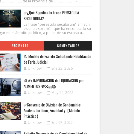
...................... de la Provincia de .........................- ...
✅¿Qué Significa la frase PERSECULA
SECULORUM?
La frase "persecula seculorum" en latín
es una expresión que ha encontrado su
gar en el ámbito jurídico, a pesar de su escaso u...
RECIENTES:
COMENTARIOS
📝 Modelo de Escrito Solicitando Habilitación
de Feria Judicial
Unknown
Ene 22, 2026
📄✍️ IMPUGNACIÓN de LIQUIDACIÓN por
ALIMENTOS 💸❌⚖️📚
Unknown
May 14, 2025
✅Convenio de División de Condominio:
Análisis Jurídico, Finalidad y【Modelo
Práctico】
Unknown
Ene 07, 2025
Solicita Revocatoria de Condicionalidad de