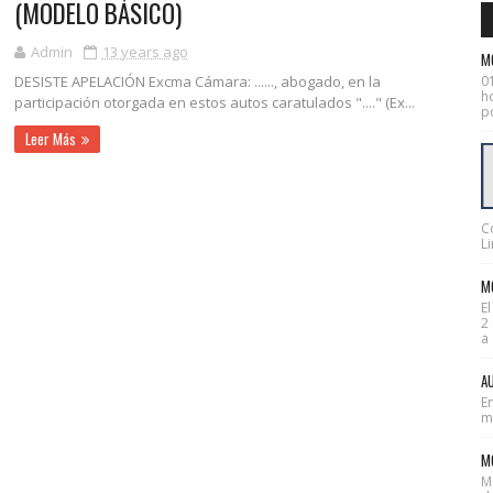
(MODELO BÁSICO)
Admin
13 years ago
M
0
DESISTE APELACIÓN Excma Cámara: ......, abogado, en la
ho
participación otorgada en estos autos caratulados "...." (Ex...
po
Leer Más
C
Li
MO
E
2
a 
AU
En
mes
M
M