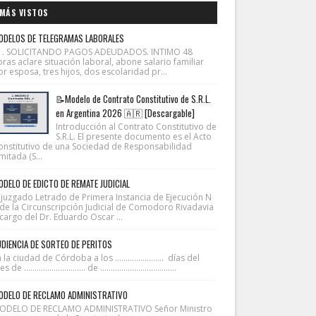
MÁS VISTOS
ODELOS DE TELEGRAMAS LABORALES
1. SOLICITANDO PAGOS ADEUDADOS. INTIMO 48
ras aclare situación laboral, abone salario familiar
r esposa, tres hijos, dos escolaridad pr...
📝Modelo de Contrato Constitutivo de S.R.L.
en Argentina 2026 🇦🇷 [Descargable]
Introducción al Contrato Constitutivo de
S.R.L. El presente documento es el Acto
onstitutivo de una Sociedad de Responsabilidad
mitada (S...
DELO DE EDICTO DE REMATE JUDICIAL
l juzgado Letrado de Primera Instancia de Ejecución N
 de la Circunscripción Judicial de Comodoro Rivadavia
cargo del Dr. Eduardo Oscar ...
DIENCIA DE SORTEO DE PERITOS
 la ciudad de Córdoba a los ....................... días del
 de ............................. de ....................................
ODELO DE RECLAMO ADMINISTRATIVO
ODELO DE RECLAMO ADMINISTRATIVO Señor Ministro