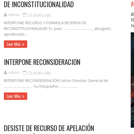
DE INCONSTITUCIONALIDAD
¡
¡B
Admin
13 years ago
10
INTERPONE RECURSO Y FORMULA RESERVA DE
fo
INCONSTITUCIONALIDAD Sr. Juez: ................................, abogado,
apoderado...
Leer Más
INTERPONE RECONSIDERACION
Admin
13 years ago
INTERPONE RECONSIDERACIÓN Señor Director General de
...............................- Su Despacho.- ..................
Leer Más
DESISTE DE RECURSO DE APELACIÓN