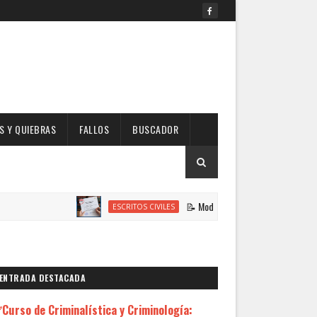
 Y QUIEBRAS
FALLOS
BUSCADOR
📝 Modelo de Escrito Solicitando Habilitación
ESCRITOS CIVILES
ENTRADA DESTACADA
Curso de Criminalística y Criminología: