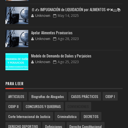
📄✍️ IMPUGNACIÓN de LIQUIDACIÓN por ALIMENTOS 💸❌⚖️📚
Unknown
May 14, 2025
Apelar Alimentos Provisorios
Unknown
Ago 28, 2023
Modelo de Demanda de Daños y Perjuicios
Unknown
Ago 25, 2023
PARA LEER
ARTICULOS
Biografias de Abogados
CASOS PRÁCTICOS
CIDIP I
CIDIP II
CONCURSOS Y QUIEBRAS
CONVENCIONES
Corte Internacional de Justicia
Criminalística
DECRETOS
DERECHO DEPORTIVO
Definiciones
Derecho Constitucional