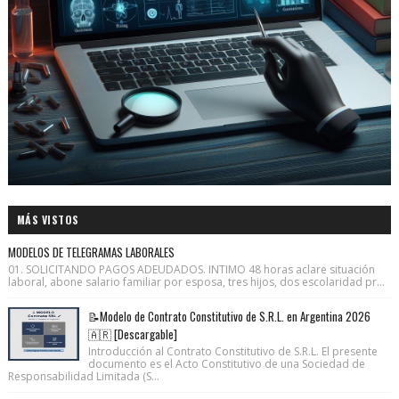
MÁS VISTOS
MODELOS DE TELEGRAMAS LABORALES
01. SOLICITANDO PAGOS ADEUDADOS. INTIMO 48 horas aclare situación
laboral, abone salario familiar por esposa, tres hijos, dos escolaridad pr...
📝Modelo de Contrato Constitutivo de S.R.L. en Argentina 2026
🇦🇷 [Descargable]
Introducción al Contrato Constitutivo de S.R.L. El presente
documento es el Acto Constitutivo de una Sociedad de
Responsabilidad Limitada (S...