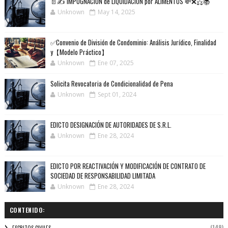
📄✍️ IMPUGNACIÓN de LIQUIDACIÓN por ALIMENTOS 💸❌⚖️📚
Unknown
May 14, 2025
✅Convenio de División de Condominio: Análisis Jurídico, Finalidad
y【Modelo Práctico】
Unknown
Ene 07, 2025
Solicita Revocatoria de Condicionalidad de Pena
Unknown
Sept 01, 2024
EDICTO DESIGNACIÓN DE AUTORIDADES DE S.R.L.
Unknown
Ene 28, 2024
EDICTO POR REACTIVACIÓN Y MODIFICACIÓN DE CONTRATO DE
SOCIEDAD DE RESPONSABILIDAD LIMITADA
Unknown
Ene 28, 2024
CONTENIDO:
(149)