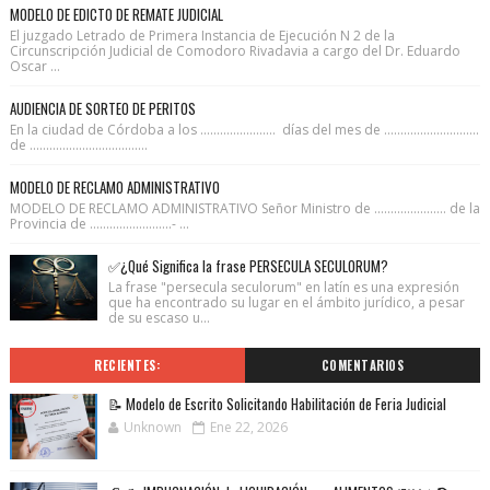
MODELO DE EDICTO DE REMATE JUDICIAL
El juzgado Letrado de Primera Instancia de Ejecución N 2 de la
Circunscripción Judicial de Comodoro Rivadavia a cargo del Dr. Eduardo
Oscar ...
AUDIENCIA DE SORTEO DE PERITOS
En la ciudad de Córdoba a los ....................... días del mes de .............................
de ....................................
MODELO DE RECLAMO ADMINISTRATIVO
MODELO DE RECLAMO ADMINISTRATIVO Señor Ministro de ...................... de la
Provincia de .........................- ...
✅¿Qué Significa la frase PERSECULA SECULORUM?
La frase "persecula seculorum" en latín es una expresión
que ha encontrado su lugar en el ámbito jurídico, a pesar
de su escaso u...
RECIENTES:
COMENTARIOS
📝 Modelo de Escrito Solicitando Habilitación de Feria Judicial
Unknown
Ene 22, 2026