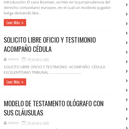
Introducción: El caso Bosman, un hito en la jurisprudencia del
derecho comunitario europeo, en el cual un modesto jugador
belga demandó libe...
Leer Más
SOLICITO LIBRE OFICIO Y TESTIMONIO
ACOMPAÑO CÉDULA
Admin
14 years ago
SOLICITO LIBRE OFICIO Y TESTIMONIO ACOMPAÑO CÉDULA
EXCELENTÍSIMO TRIBUNAL: ....................................
Leer Más
MODELO DE TESTAMENTO OLÓGRAFO CON
SUS CLÁUSULAS
Admin
14 years ago