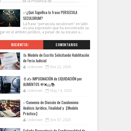
...................... de la Provincia de .........................- ...
✅¿Qué Significa la frase PERSECULA
SECULORUM?
La frase "persecula seculorum" en latín
es una expresión que ha encontrado su
gar en el ámbito jurídico, a pesar de su escaso u...
RECIENTES:
COMENTARIOS
📝 Modelo de Escrito Solicitando Habilitación
de Feria Judicial
Unknown
Ene 22, 2026
📄✍️ IMPUGNACIÓN de LIQUIDACIÓN por
ALIMENTOS 💸❌⚖️📚
Unknown
May 14, 2025
✅Convenio de División de Condominio:
Análisis Jurídico, Finalidad y【Modelo
Práctico】
Unknown
Ene 07, 2025
Solicita Revocatoria de Condicionalidad de