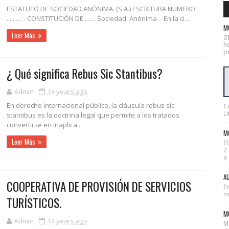
ESTATUTO DE SOCIEDAD ANÓNIMA. (S.A.) ESCRITURA NUMERO
.......... - CONSTITUCIÓN DE ....... Sociedad Anónima .- En la ci...
M
Leer Más
0
ho
po
¿ Qué significa Rebus Sic Stantibus?
Admin
14 years ago
En derecho internacional público, la cláusula rebus sic
C
Li
stantibus es la doctrina legal que permite a los tratados
convertirse en inaplica...
MO
Leer Más
E
2
a 
AU
COOPERATIVA DE PROVISIÓN DE SERVICIOS
En
mes
TURÍSTICOS.
M
Admin
14 years ago
M