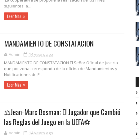
La cooperativa se propone la realización de los fines
siguientes: a...
Leer Más
MANDAMIENTO DE CONSTATACION
Admin
14 years ago
MANDAMIENTO DE CONSTATACION El Señor Oficial de Justicia
que por zona corresponda de la oficina de Mandamientos y
Notificaciones de E...
Leer Más
⚖️Jean-Marc Bosman: El Jugador que Cambió
las Reglas del Juego en la UEFA⚽
Admin
14 years ago