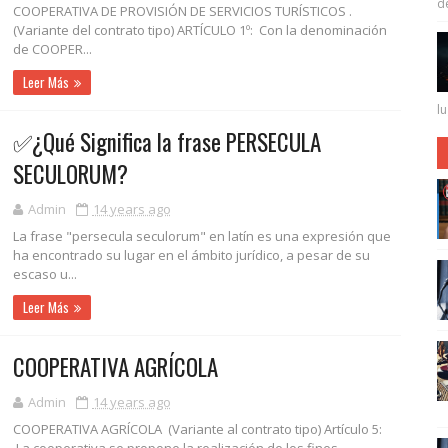
de 
COOPERATIVA DE PROVISIÓN DE SERVICIOS TURÍSTICOS .
(Variante del contrato tipo) ARTÍCULO 1º: Con la denominación
de COOPER...
Leer Más
lu
✅¿Qué Significa la frase PERSECULA
SECULORUM?
Admin
14 years ago
La frase "persecula seculorum" en latín es una expresión que
ha encontrado su lugar en el ámbito jurídico, a pesar de su
escaso u...
Leer Más
COOPERATIVA AGRÍCOLA
Admin
14 years ago
COOPERATIVA AGRÍCOLA (Variante al contrato tipo) Artículo 5: