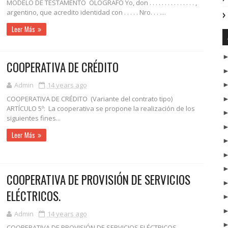
MODELO DE TESTAMENTO OLÓGRAFO Yo, don . . . . . . . . . . . . . . . ,
argentino, que acredito identidad con . . . . . Nro. . . ....
Leer Más
COOPERATIVA DE CRÉDITO
Admin
14 years ago
COOPERATIVA DE CRÉDITO (Variante del contrato tipo)
ARTÍCULO 5º: La cooperativa se propone la realización de los
siguientes fines...
Leer Más
COOPERATIVA DE PROVISIÓN DE SERVICIOS
ELÉCTRICOS.
Admin
14 years ago
COOPERATIVA DE PROVISIÓN DE SERVICIOS ELÉCTRICOS.