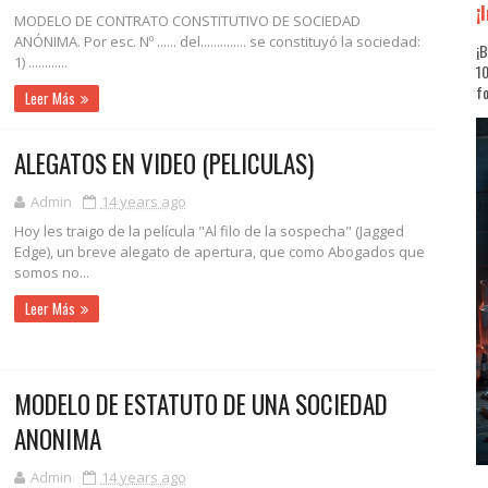
¡
MODELO DE CONTRATO CONSTITUTIVO DE SOCIEDAD
ANÓNIMA. Por esc. Nº ...... del.............. se constituyó la sociedad:
¡B
1) ............
10
fo
Leer Más
ALEGATOS EN VIDEO (PELICULAS)
Admin
14 years ago
Hoy les traigo de la película "Al filo de la sospecha" (Jagged
Edge), un breve alegato de apertura, que como Abogados que
somos no...
Leer Más
MODELO DE ESTATUTO DE UNA SOCIEDAD
ANONIMA
Admin
14 years ago