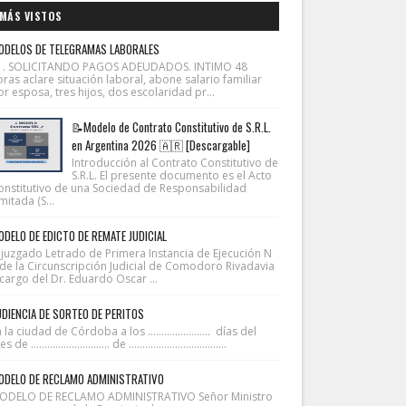
MÁS VISTOS
ODELOS DE TELEGRAMAS LABORALES
1. SOLICITANDO PAGOS ADEUDADOS. INTIMO 48
ras aclare situación laboral, abone salario familiar
r esposa, tres hijos, dos escolaridad pr...
📝Modelo de Contrato Constitutivo de S.R.L.
en Argentina 2026 🇦🇷 [Descargable]
Introducción al Contrato Constitutivo de
S.R.L. El presente documento es el Acto
onstitutivo de una Sociedad de Responsabilidad
mitada (S...
DELO DE EDICTO DE REMATE JUDICIAL
l juzgado Letrado de Primera Instancia de Ejecución N
 de la Circunscripción Judicial de Comodoro Rivadavia
cargo del Dr. Eduardo Oscar ...
DIENCIA DE SORTEO DE PERITOS
 la ciudad de Córdoba a los ....................... días del
 de ............................. de ....................................
ODELO DE RECLAMO ADMINISTRATIVO
ODELO DE RECLAMO ADMINISTRATIVO Señor Ministro