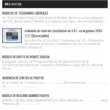
MÁS VISTOS
MODELOS DE TELEGRAMAS LABORALES
01. SOLICITANDO PAGOS ADEUDADOS. INTIMO 48 horas aclare situación
laboral, abone salario familiar por esposa, tres hijos, dos escolaridad pr...
📝Modelo de Contrato Constitutivo de S.R.L. en Argentina 2026
🇦🇷 [Descargable]
Introducción al Contrato Constitutivo de S.R.L. El presente
documento es el Acto Constitutivo de una Sociedad de
Responsabilidad Limitada (S...
MODELO DE EDICTO DE REMATE JUDICIAL
El juzgado Letrado de Primera Instancia de Ejecución N 2 de la
Circunscripción Judicial de Comodoro Rivadavia a cargo del Dr. Eduardo
Oscar ...
AUDIENCIA DE SORTEO DE PERITOS
En la ciudad de Córdoba a los ....................... días del mes de .............................
de ....................................
MODELO DE RECLAMO ADMINISTRATIVO
MODELO DE RECLAMO ADMINISTRATIVO Señor Ministro de ...................... de la
Provincia de .........................- ...