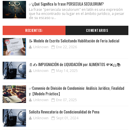
✅¿Qué Significa la frase PERSECULA SECULORUM?
La frase "persecula seculorum" en latín es una expresión
que ha encontrado su lugar en el ámbito jurídico, a pesar
de su escaso u...
RECIENTES:
COMENTARIOS
📝 Modelo de Escrito Solicitando Habilitación de Feria Judicial
Unknown
Ene 22, 2026
📄✍️ IMPUGNACIÓN de LIQUIDACIÓN por ALIMENTOS 💸❌⚖️📚
Unknown
May 14, 2025
✅Convenio de División de Condominio: Análisis Jurídico, Finalidad
y【Modelo Práctico】
Unknown
Ene 07, 2025
Solicita Revocatoria de Condicionalidad de Pena
Unknown
Sept 01, 2024