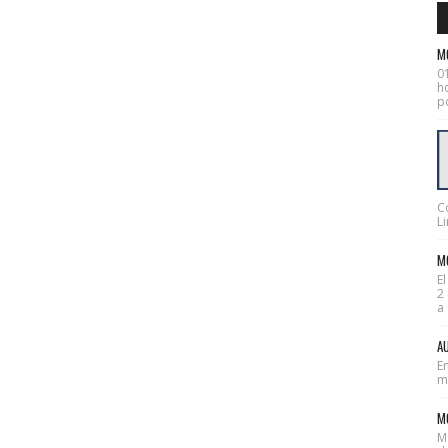
M
0
ho
po
C
Li
MO
E
2
a 
AU
En
mes
M
M