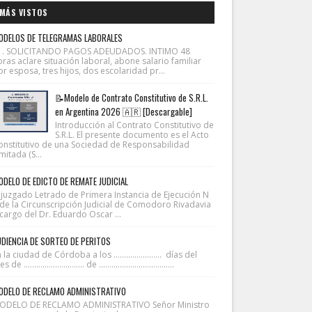
MÁS VISTOS
ODELOS DE TELEGRAMAS LABORALES
1. SOLICITANDO PAGOS ADEUDADOS. INTIMO 48
ras aclare situación laboral, abone salario familiar
r esposa, tres hijos, dos escolaridad pr...
📝Modelo de Contrato Constitutivo de S.R.L.
en Argentina 2026 🇦🇷 [Descargable]
Introducción al Contrato Constitutivo de
S.R.L. El presente documento es el Acto
onstitutivo de una Sociedad de Responsabilidad
mitada (S...
DELO DE EDICTO DE REMATE JUDICIAL
l juzgado Letrado de Primera Instancia de Ejecución N
 de la Circunscripción Judicial de Comodoro Rivadavia
cargo del Dr. Eduardo Oscar ...
DIENCIA DE SORTEO DE PERITOS
 la ciudad de Córdoba a los ....................... días del
 de ............................. de ....................................
ODELO DE RECLAMO ADMINISTRATIVO
ODELO DE RECLAMO ADMINISTRATIVO Señor Ministro