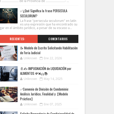
...................... de la Provincia de .........................- ...
✅¿Qué Significa la frase PERSECULA
SECULORUM?
La frase "persecula seculorum" en latín
es una expresión que ha encontrado su
gar en el ámbito jurídico, a pesar de su escaso u...
RECIENTES:
COMENTARIOS
📝 Modelo de Escrito Solicitando Habilitación
de Feria Judicial
Unknown
Ene 22, 2026
📄✍️ IMPUGNACIÓN de LIQUIDACIÓN por
ALIMENTOS 💸❌⚖️📚
Unknown
May 14, 2025
✅Convenio de División de Condominio:
Análisis Jurídico, Finalidad y【Modelo
Práctico】
Unknown
Ene 07, 2025
Solicita Revocatoria de Condicionalidad de