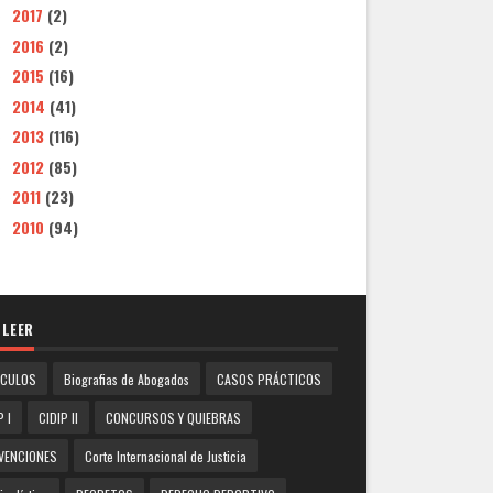
2017
(2)
►
2016
(2)
►
2015
(16)
►
2014
(41)
►
2013
(116)
►
2012
(85)
►
2011
(23)
►
2010
(94)
►
 LEER
ICULOS
Biografias de Abogados
CASOS PRÁCTICOS
P I
CIDIP II
CONCURSOS Y QUIEBRAS
VENCIONES
Corte Internacional de Justicia