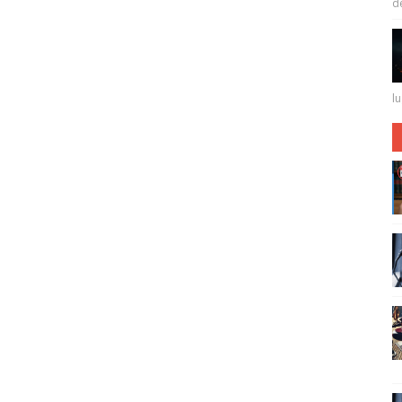
de 
lu