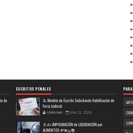
ESCRITOS PENALES
PARA
ón de
📝 Modelo de Escrito Solicitando Habilitación de
ART
Feria Judicial
Unknown
Ene 22, 2026
CIDI
CON
📄✍️ IMPUGNACIÓN de LIQUIDACIÓN por
ALIMENTOS 💸❌⚖️📚