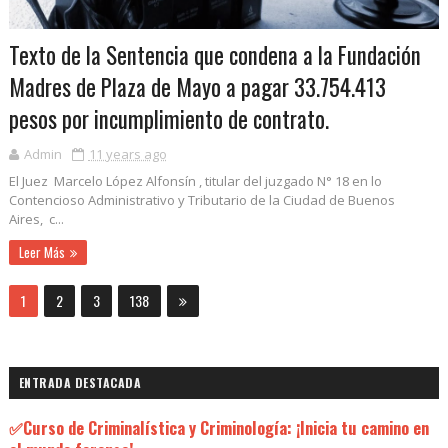
Texto de la Sentencia que condena a la Fundación
Madres de Plaza de Mayo a pagar 33.754.413
pesos por incumplimiento de contrato.
Admin
11 years ago
El Juez Marcelo López Alfonsín , titular del juzgado N° 18 en lo
Contencioso Administrativo y Tributario de la Ciudad de Buenos
Aires, c...
Leer Más
1
2
3
138
ENTRADA DESTACADA
✅Curso de Criminalística y Criminología: ¡Inicia tu camino en