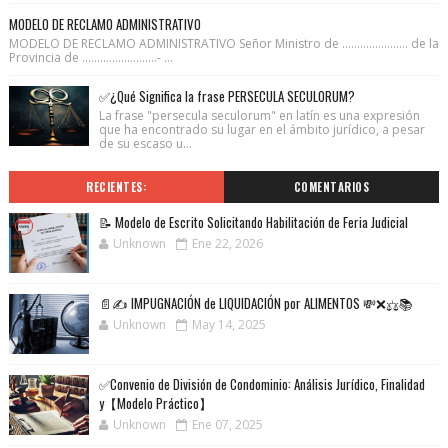
MODELO DE RECLAMO ADMINISTRATIVO
MODELO DE RECLAMO ADMINISTRATIVO Señor Ministro de ...................... de la
Provincia de .........................- ...
✅¿Qué Significa la frase PERSECULA SECULORUM?
La frase "persecula seculorum" en latín es una expresión
que ha encontrado su lugar en el ámbito jurídico, a pesar
de su escaso u...
RECIENTES:
COMENTARIOS
📝 Modelo de Escrito Solicitando Habilitación de Feria Judicial
Unknown
Ene 22, 2026
📄✍️ IMPUGNACIÓN de LIQUIDACIÓN por ALIMENTOS 💸❌⚖️📚
Unknown
May 14, 2025
✅Convenio de División de Condominio: Análisis Jurídico, Finalidad
y【Modelo Práctico】
Unknown
Ene 07, 2025