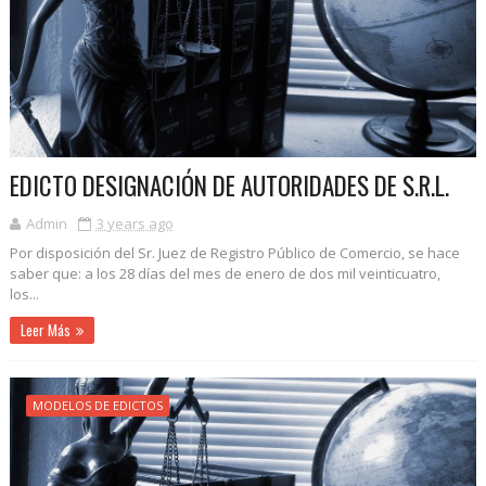
EDICTO DESIGNACIÓN DE AUTORIDADES DE S.R.L.
Admin
3 years ago
Por disposición del Sr. Juez de Registro Público de Comercio, se hace
saber que: a los 28 días del mes de enero de dos mil veinticuatro,
los...
Leer Más
MODELOS DE EDICTOS