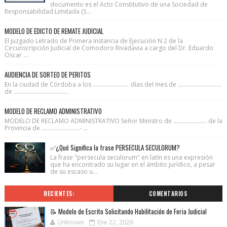
documento es el Acto Constitutivo de una Sociedad de
Responsabilidad Limitada (S...
MODELO DE EDICTO DE REMATE JUDICIAL
El juzgado Letrado de Primera Instancia de Ejecución N 2 de la
Circunscripción Judicial de Comodoro Rivadavia a cargo del Dr. Eduardo
Oscar ...
AUDIENCIA DE SORTEO DE PERITOS
En la ciudad de Córdoba a los ....................... días del mes de .............................
de ....................................
MODELO DE RECLAMO ADMINISTRATIVO
MODELO DE RECLAMO ADMINISTRATIVO Señor Ministro de ...................... de la
Provincia de .........................- ...
✅¿Qué Significa la frase PERSECULA SECULORUM?
La frase "persecula seculorum" en latín es una expresión
que ha encontrado su lugar en el ámbito jurídico, a pesar
de su escaso u...
RECIENTES:
COMENTARIOS
📝 Modelo de Escrito Solicitando Habilitación de Feria Judicial
Unknown
Ene 22, 2026