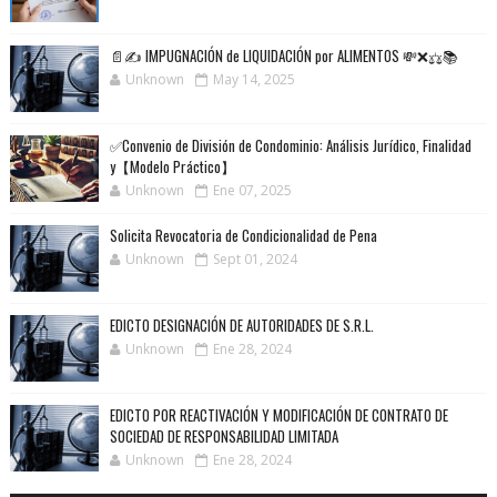
📄✍️ IMPUGNACIÓN de LIQUIDACIÓN por ALIMENTOS 💸❌⚖️📚
Unknown
May 14, 2025
✅Convenio de División de Condominio: Análisis Jurídico, Finalidad
y【Modelo Práctico】
Unknown
Ene 07, 2025
Solicita Revocatoria de Condicionalidad de Pena
Unknown
Sept 01, 2024
EDICTO DESIGNACIÓN DE AUTORIDADES DE S.R.L.
Unknown
Ene 28, 2024
EDICTO POR REACTIVACIÓN Y MODIFICACIÓN DE CONTRATO DE
SOCIEDAD DE RESPONSABILIDAD LIMITADA
Unknown
Ene 28, 2024