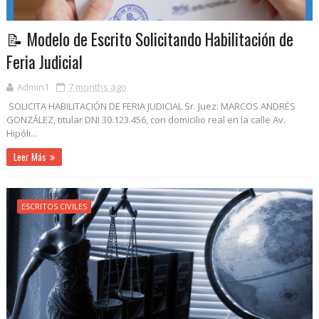
📝 Modelo de Escrito Solicitando Habilitación de
Feria Judicial
Admin1
7 months ago
SOLICITA HABILITACIÓN DE FERIA JUDICIAL Sr. Juez: MARCOS ANDRÉS
GONZÁLEZ, titular DNI 30.123.456, con domicilio real en la calle Av.
Hipóli...
Leer Más
ESCRITOS CIVILES