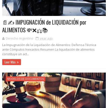
📄✍️ IMPUGNACIÓN de LIQUIDACIÓN por
ALIMENTOS 💸❌⚖️📚
Derecho Argentino
year ago
La Impugnación de la Liquidación de Alimentos: Defensa Técnica
ante Cómputos Inexactos Resumen La liquidación de alimentos
constituye un act...
Leer Más
MODELOS DE DOCUMENTOS